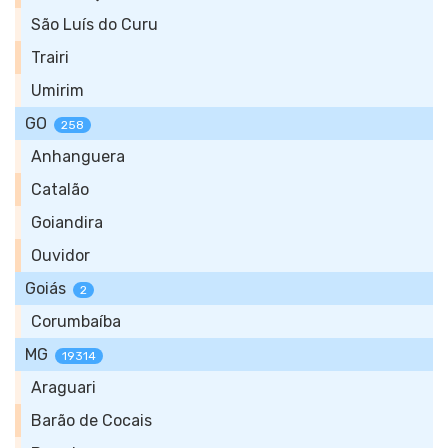
São Luís do Curu
Trairi
Umirim
GO
258
Anhanguera
Catalão
Goiandira
Ouvidor
Goiás
2
Corumbaíba
MG
19314
Araguari
Barão de Cocais