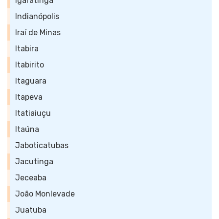
Igaratinga
Indianópolis
Iraí de Minas
Itabira
Itabirito
Itaguara
Itapeva
Itatiaiuçu
Itaúna
Jaboticatubas
Jacutinga
Jeceaba
João Monlevade
Juatuba