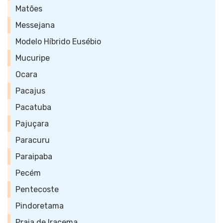
Matões
Messejana
Modelo Híbrido Eusébio
Mucuripe
Ocara
Pacajus
Pacatuba
Pajuçara
Paracuru
Paraipaba
Pecém
Pentecoste
Pindoretama
Praia de Iracema