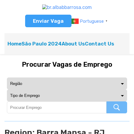
Enviar Vaga
Portuguese
▼
Home
São Paulo 2024
About Us
Contact Us
Procurar Vagas de Emprego
Region:
Barra Mansa - RJ