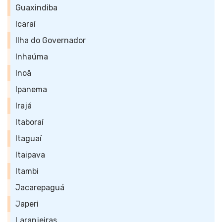
Guaxindiba
Icaraí
Ilha do Governador
Inhaúma
Inoã
Ipanema
Irajá
Itaboraí
Itaguaí
Itaipava
Itambi
Jacarepaguá
Japeri
Laranjeiras