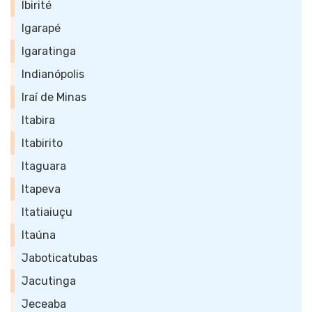
Ibirité
Igarapé
Igaratinga
Indianópolis
Iraí de Minas
Itabira
Itabirito
Itaguara
Itapeva
Itatiaiuçu
Itaúna
Jaboticatubas
Jacutinga
Jeceaba