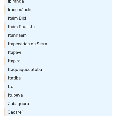
Ipiranga
Iracemápolis
Itaim Bibi
Itaim Paulista
Itanhaém
Itapecerica da Serra
Itapevi
Itapira
Itaquaquecetuba
Itatiba
Itu
Itupeva
Jabaquara
Jacareí