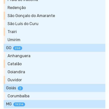
Redenção
São Gonçalo do Amarante
São Luís do Curu
Trairi
Umirim
GO
258
Anhanguera
Catalão
Goiandira
Ouvidor
Goiás
2
Corumbaíba
MG
19314