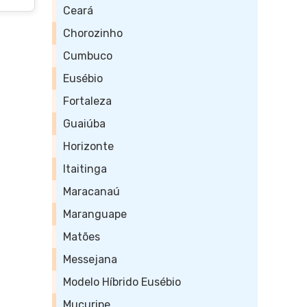
Ceará
Chorozinho
Cumbuco
Eusébio
Fortaleza
Guaiúba
Horizonte
Itaitinga
Maracanaú
Maranguape
Matões
Messejana
Modelo Híbrido Eusébio
Mucuripe