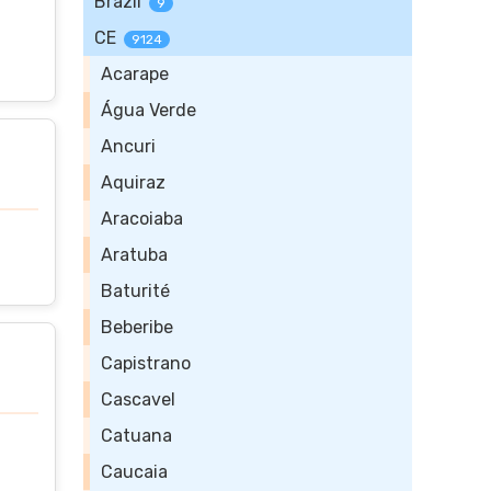
Brazil
9
CE
9124
Acarape
Água Verde
Ancuri
Aquiraz
Aracoiaba
Aratuba
Baturité
Beberibe
Capistrano
Cascavel
Catuana
Caucaia