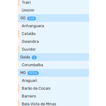
Trairi
Umirim
GO
258
Anhanguera
Catalão
Goiandira
Ouvidor
Goiás
2
Corumbaíba
MG
19314
Araguari
Barão de Cocais
Barreiro
Bela Vista de Minas