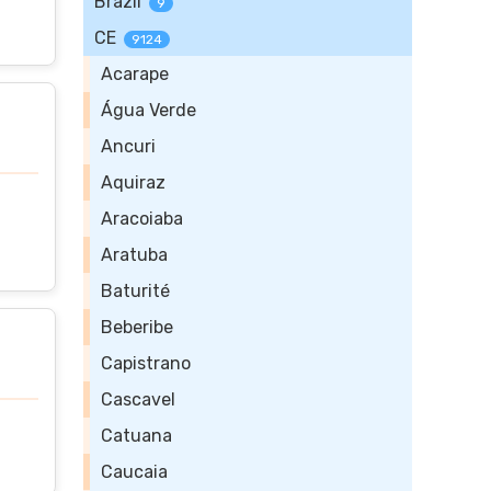
Brazil
9
CE
9124
Acarape
Água Verde
Ancuri
Aquiraz
Aracoiaba
Aratuba
Baturité
Beberibe
Capistrano
Cascavel
Catuana
Caucaia