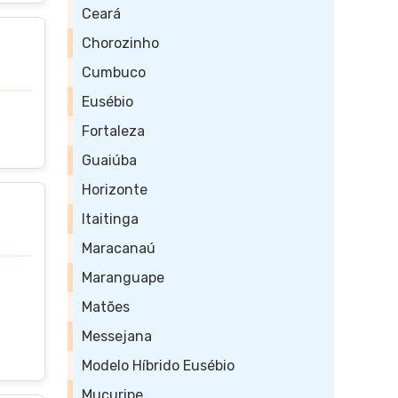
Ceará
Chorozinho
Cumbuco
Eusébio
Fortaleza
Guaiúba
Horizonte
Itaitinga
Maracanaú
Maranguape
Matões
Messejana
Modelo Híbrido Eusébio
Mucuripe