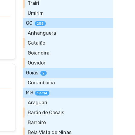
Trairi
Umirim
GO
258
Anhanguera
Catalão
Goiandira
Ouvidor
Goiás
2
Corumbaíba
MG
19314
Araguari
Barão de Cocais
Barreiro
Bela Vista de Minas