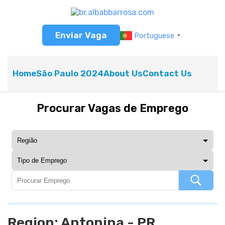
Enviar Vaga
Portuguese
▼
Home
São Paulo 2024
About Us
Contact Us
Procurar Vagas de Emprego
Region:
Antonina - PR