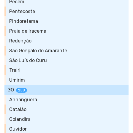
Pecém
Pentecoste
Pindoretama
Praia de Iracema
Redenção
São Gonçalo do Amarante
São Luís do Curu
Trairi
Umirim
GO
258
Anhanguera
Catalão
Goiandira
Ouvidor