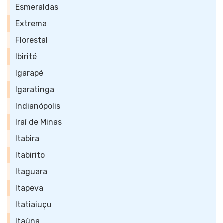
Esmeraldas
Extrema
Florestal
Ibirité
Igarapé
Igaratinga
Indianópolis
Iraí de Minas
Itabira
Itabirito
Itaguara
Itapeva
Itatiaiuçu
Itaúna