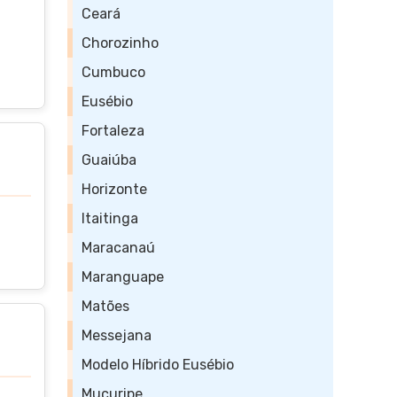
Ceará
Chorozinho
Cumbuco
Eusébio
Fortaleza
Guaiúba
Horizonte
Itaitinga
Maracanaú
Maranguape
Matões
Messejana
Modelo Híbrido Eusébio
Mucuripe