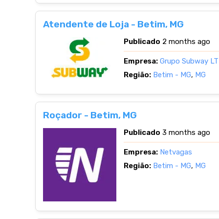
Atendente de Loja - Betim, MG
Publicado
2 months ago
Empresa:
Grupo Subway L
Região:
Betim - MG
,
MG
Roçador - Betim, MG
Publicado
3 months ago
Empresa:
Netvagas
Região:
Betim - MG
,
MG