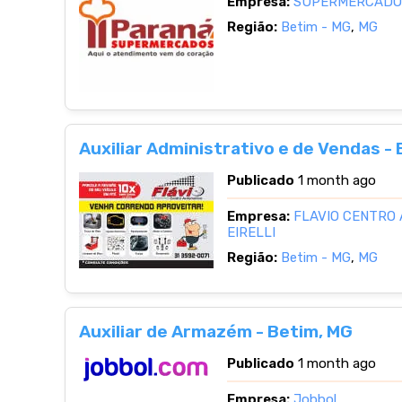
Empresa:
SUPERMERCADO
Região:
Betim - MG
,
MG
Auxiliar Administrativo e de Vendas -
Publicado
1 month ago
Empresa:
FLAVIO CENTRO
EIRELLI
Região:
Betim - MG
,
MG
Auxiliar de Armazém - Betim, MG
Publicado
1 month ago
Empresa:
Jobbol