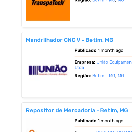
Região:
Betim - MG
,
MG
Mandrilhador CNC V - Betim, MG
Publicado
1 month ago
Empresa:
União Equipamen
Ltda
Região:
Betim - MG
,
MG
Repositor de Mercadoria - Betim, MG
Publicado
1 month ago