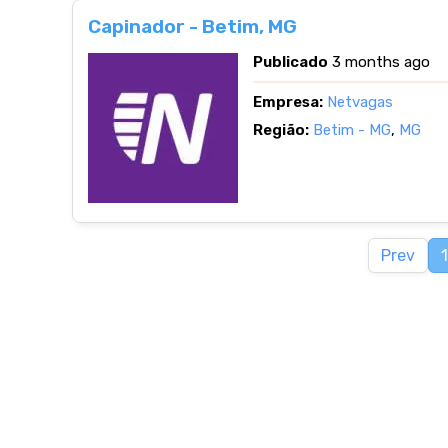
Capinador - Betim, MG
Publicado
3 months ago
Empresa:
Netvagas
Região:
Betim - MG
,
MG
Prev
1