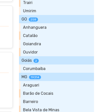
Trairi
Umirim
GO
258
Anhanguera
Catalão
Goiandira
Ouvidor
Goiás
2
Corumbaíba
MG
19314
Araguari
Barão de Cocais
Barreiro
Bela Vista de Minas