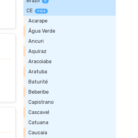
Brazil
9
CE
9124
Acarape
Água Verde
Ancuri
Aquiraz
Aracoiaba
Aratuba
Baturité
Beberibe
Capistrano
Cascavel
Catuana
Caucaia