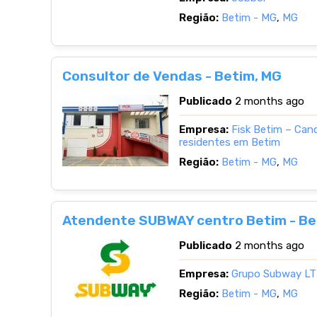
Região:
Betim - MG
,
MG
Consultor de Vendas - Betim, MG
Publicado
2 months ago
Empresa:
Fisk Betim – Can
residentes em Betim
Região:
Betim - MG
,
MG
Atendente SUBWAY centro Betim - Be
Publicado
2 months ago
Empresa:
Grupo Subway L
Região:
Betim - MG
,
MG