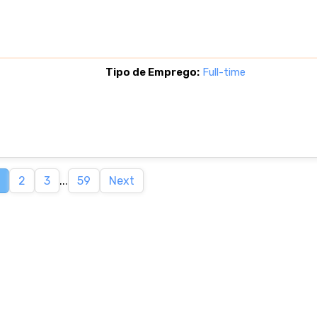
Tipo de Emprego:
Full-time
2
3
...
59
Next