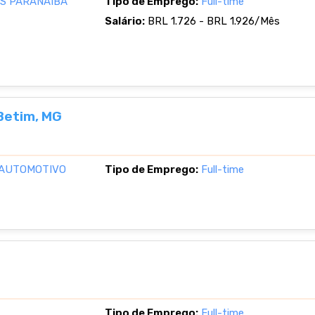
S PARANAIBA
Tipo de Emprego:
Full-time
Salário:
BRL 1.726 - BRL 1.926/Mês
 Betim, MG
 AUTOMOTIVO
Tipo de Emprego:
Full-time
Tipo de Emprego:
Full-time