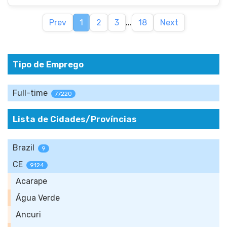
Prev
1
2
3
...
18
Next
Tipo de Emprego
Full-time
77220
Lista de Cidades/Províncias
Brazil
9
CE
9124
Acarape
Água Verde
Ancuri