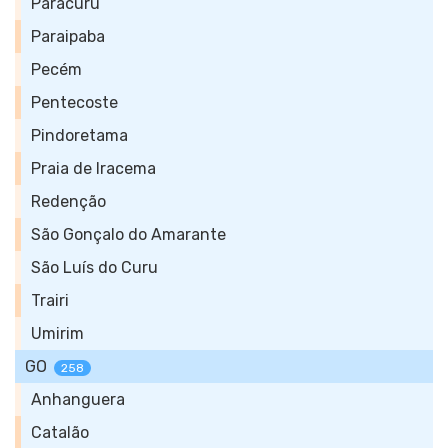
Paracuru
Paraipaba
Pecém
Pentecoste
Pindoretama
Praia de Iracema
Redenção
São Gonçalo do Amarante
São Luís do Curu
Trairi
Umirim
GO
258
Anhanguera
Catalão