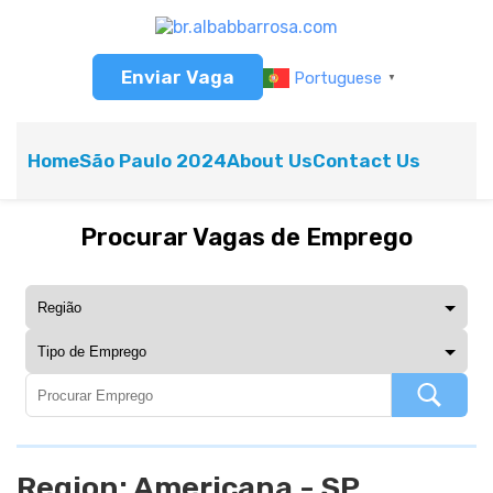
Enviar Vaga
Portuguese
▼
Home
São Paulo 2024
About Us
Contact Us
Procurar Vagas de Emprego
Region:
Americana - SP