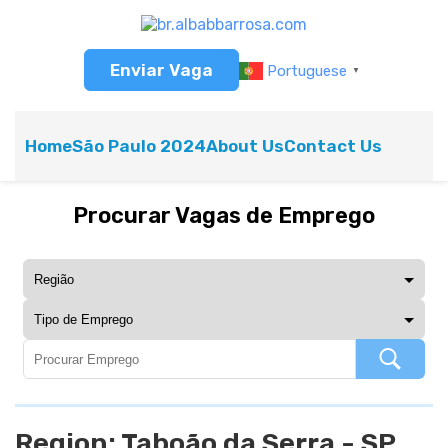
Enviar Vaga
Portuguese
▼
Home
São Paulo 2024
About Us
Contact Us
Procurar Vagas de Emprego
Region:
Taboão da Serra - SP