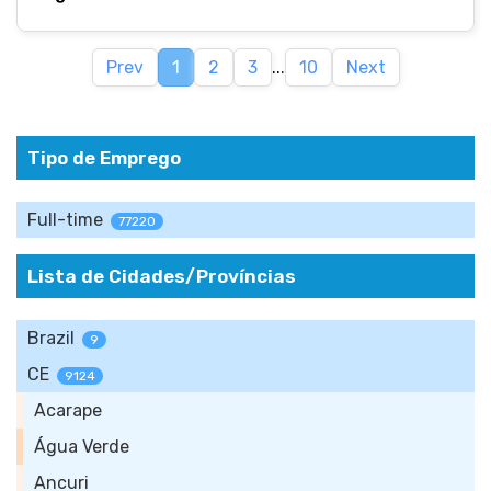
Prev
1
2
3
...
10
Next
Tipo de Emprego
Full-time
77220
Lista de Cidades/Províncias
Brazil
9
CE
9124
Acarape
Água Verde
Ancuri