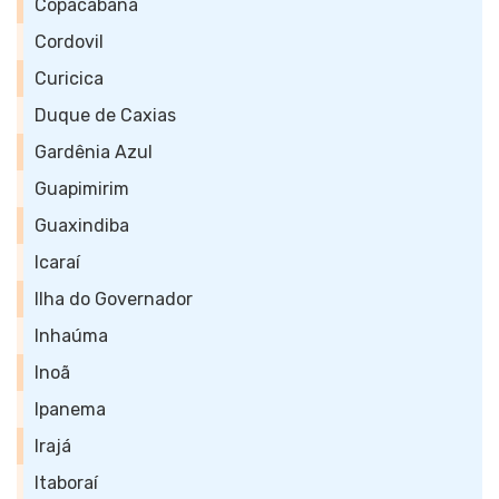
Copacabana
Cordovil
Curicica
Duque de Caxias
Gardênia Azul
Guapimirim
Guaxindiba
Icaraí
Ilha do Governador
Inhaúma
Inoã
Ipanema
Irajá
Itaboraí