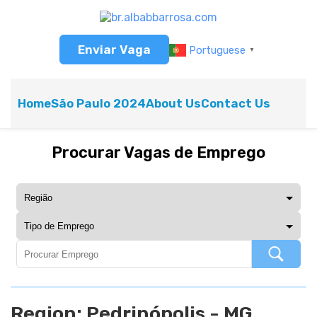
Enviar Vaga
Portuguese
▼
Home
São Paulo 2024
About Us
Contact Us
Procurar Vagas de Emprego
Region:
Pedrinópolis - MG