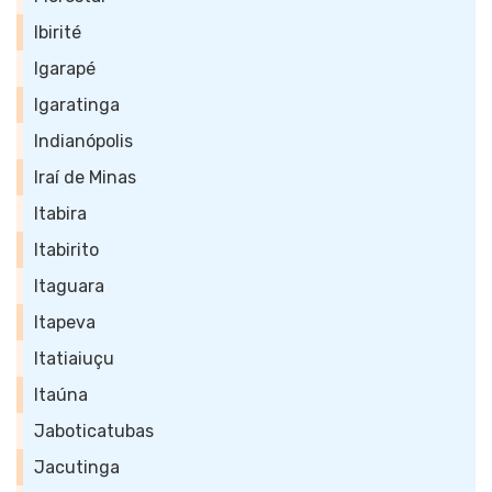
Ibirité
Igarapé
Igaratinga
Indianópolis
Iraí de Minas
Itabira
Itabirito
Itaguara
Itapeva
Itatiaiuçu
Itaúna
Jaboticatubas
Jacutinga