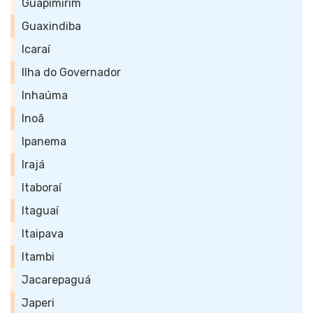
Guapimirim
Guaxindiba
Icaraí
Ilha do Governador
Inhaúma
Inoã
Ipanema
Irajá
Itaboraí
Itaguaí
Itaipava
Itambi
Jacarepaguá
Japeri