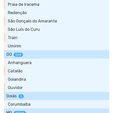
Praia de Iracema
Redenção
São Gonçalo do Amarante
São Luís do Curu
Trairi
Umirim
GO
258
Anhanguera
Catalão
Goiandira
Ouvidor
Goiás
2
Corumbaíba
MG