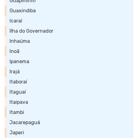
Guapimirim
Guaxindiba
Icaraí
Ilha do Governador
Inhaúma
Inoã
Ipanema
Irajá
Itaboraí
Itaguaí
Itaipava
Itambi
Jacarepaguá
Japeri