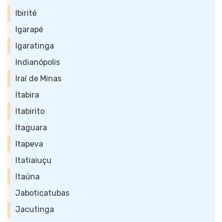
Ibirité
Igarapé
Igaratinga
Indianópolis
Iraí de Minas
Itabira
Itabirito
Itaguara
Itapeva
Itatiaiuçu
Itaúna
Jaboticatubas
Jacutinga