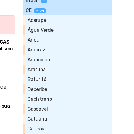
Brazil
9
CE
9124
Acarape
Água Verde
Ancuri
ICAS
l
com
Aquiraz
Aracoiaba
Aratuba
Baturité
ode
Beberibe
Capistrano
e sua
Cascavel
Catuana
Caucaia