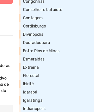
Congonhas
Conselheiro Lafaiete
Contagem
Cordisburgo
Divinópolis
Douradoquara
Entre Rios de Minas
Esmeraldas
doras
Extrema
Florestal
tivo
Ibirité
ão de
 do
Igarapé
Igaratinga
Indianópolis