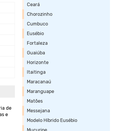
Ceará
Chorozinho
Cumbuco
Eusébio
Fortaleza
Guaiúba
Horizonte
Itaitinga
Maracanaú
Maranguape
Matões
ia de
Messejana
as e
Modelo Híbrido Eusébio
Mucuripe