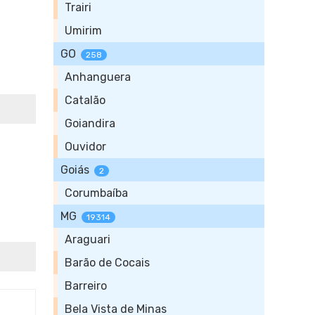
Trairi
Umirim
GO
258
Anhanguera
Catalão
Goiandira
Ouvidor
Goiás
2
Corumbaíba
MG
19314
Araguari
Barão de Cocais
Barreiro
Bela Vista de Minas