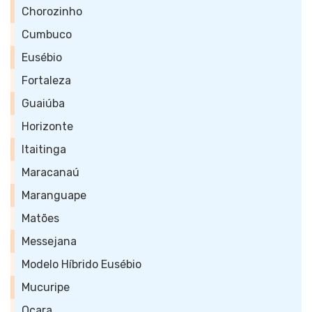
Chorozinho
Cumbuco
Eusébio
Fortaleza
Guaiúba
Horizonte
Itaitinga
Maracanaú
Maranguape
Matões
Messejana
Modelo Híbrido Eusébio
Mucuripe
Ocara