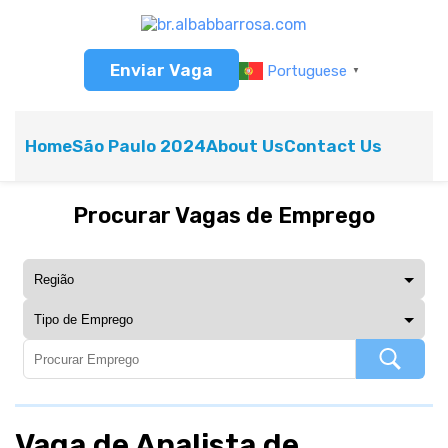
Enviar Vaga
Portuguese
▼
Home
São Paulo 2024
About Us
Contact Us
Procurar Vagas de Emprego
Vaga de Analista de