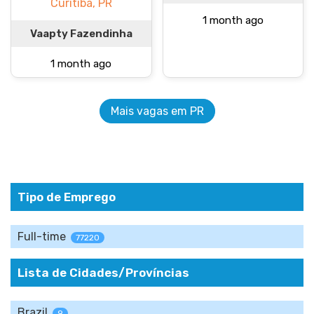
Curitiba, PR
1 month ago
Vaapty Fazendinha
1 month ago
Mais vagas em PR
Tipo de Emprego
Full-time
77220
Lista de Cidades/Províncias
Brazil
9