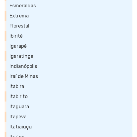
Esmeraldas
Extrema
Florestal
Ibirité
Igarapé
Igaratinga
Indianópolis
Iraí de Minas
Itabira
Itabirito
Itaguara
Itapeva
Itatiaiuçu
Itaúna