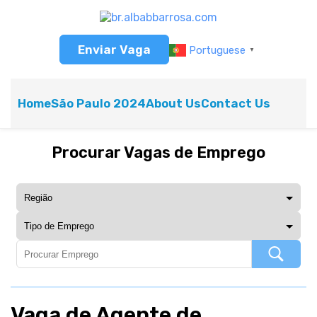
Enviar Vaga
Portuguese
▼
Home
São Paulo 2024
About Us
Contact Us
Procurar Vagas de Emprego
Vaga de Agente de