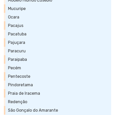
Modelo Híbrido Eusébio
Mucuripe
Ocara
Pacajus
Pacatuba
Pajuçara
Paracuru
Paraipaba
Pecém
Pentecoste
Pindoretama
Praia de Iracema
Redenção
São Gonçalo do Amarante