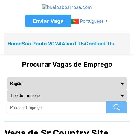
Enviar Vaga
Portuguese
▼
Home
São Paulo 2024
About Us
Contact Us
Procurar Vagas de Emprego
Vaga de Sr Country Site