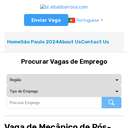
Enviar Vaga
Portuguese
▼
Home
São Paulo 2024
About Us
Contact Us
Procurar Vagas de Emprego
Vaga de Mecânico de Pós-