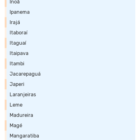
Inoã
Ipanema
Irajá
Itaboraí
Itaguaí
Itaipava
Itambi
Jacarepaguá
Japeri
Laranjeiras
Leme
Madureira
Magé
Mangaratiba