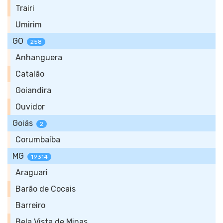
Trairi
Umirim
GO
258
Anhanguera
Catalão
Goiandira
Ouvidor
Goiás
2
Corumbaíba
MG
19314
Araguari
Barão de Cocais
Barreiro
Bela Vista de Minas