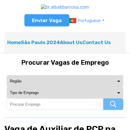
Enviar Vaga
Portuguese
▼
Home
São Paulo 2024
About Us
Contact Us
Procurar Vagas de Emprego
Vaga de Auxiliar de PCP na