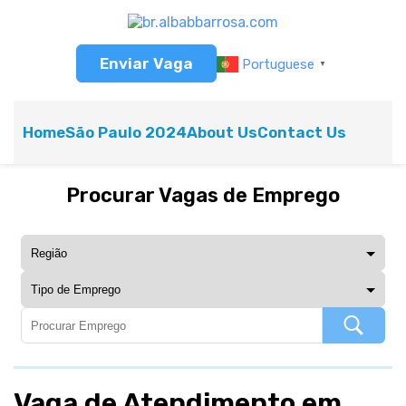
Enviar Vaga
Portuguese
▼
Home
São Paulo 2024
About Us
Contact Us
Procurar Vagas de Emprego
Vaga de Atendimento em