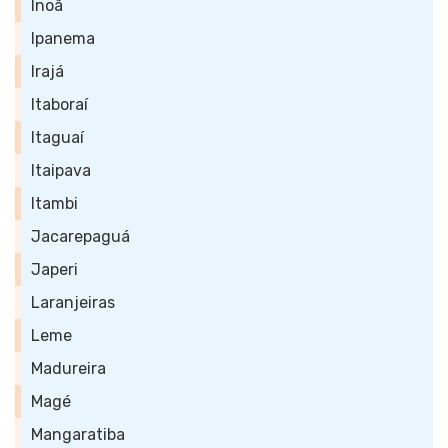
Inoã
Ipanema
Irajá
Itaboraí
Itaguaí
Itaipava
Itambi
Jacarepaguá
Japeri
Laranjeiras
Leme
Madureira
Magé
Mangaratiba