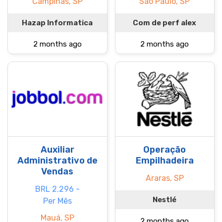
Campinas, SP
São Paulo, SP
Hazap Informatica
Com de perf alex
2 months ago
2 months ago
Auxiliar
Operação
Administrativo de
Empilhadeira
Vendas
Araras, SP
BRL 2.296 -
Nestlé
Per Mês
Mauá, SP
2 months ago