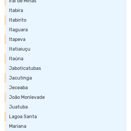
Iraí de Minas
Itabira
Itabirito
Itaguara
Itapeva
Itatiaiuçu
Itaúna
Jaboticatubas
Jacutinga
Jeceaba
João Monlevade
Juatuba
Lagoa Santa
Mariana