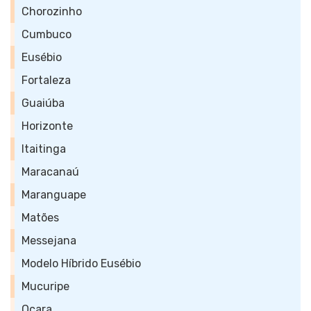
Chorozinho
Cumbuco
Eusébio
Fortaleza
Guaiúba
Horizonte
Itaitinga
Maracanaú
Maranguape
Matões
Messejana
Modelo Híbrido Eusébio
Mucuripe
Ocara