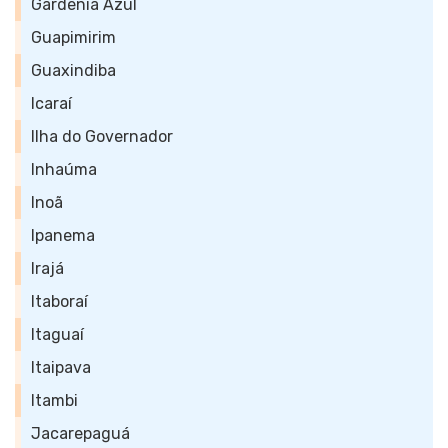
Gardênia Azul
Guapimirim
Guaxindiba
Icaraí
Ilha do Governador
Inhaúma
Inoã
Ipanema
Irajá
Itaboraí
Itaguaí
Itaipava
Itambi
Jacarepaguá