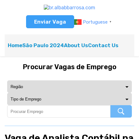
Enviar Vaga
Portuguese
▼
Home
São Paulo 2024
About Us
Contact Us
Procurar Vagas de Emprego
Vaga de Analista Contábil na