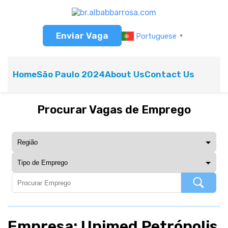
Enviar Vaga
Portuguese
▼
Home
São Paulo 2024
About Us
Contact Us
Procurar Vagas de Emprego
Empresa: Unimed Petrópolis