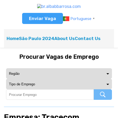
Enviar Vaga
Portuguese
▼
Home
São Paulo 2024
About Us
Contact Us
Procurar Vagas de Emprego
Empresa: Tracecom