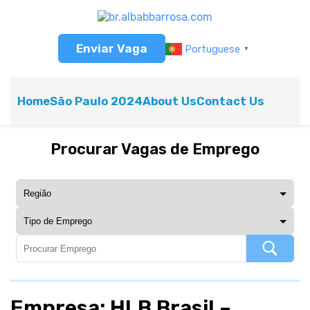
Enviar Vaga
Portuguese
▼
Home
São Paulo 2024
About Us
Contact Us
Procurar Vagas de Emprego
Empresa: HLB Brasil –