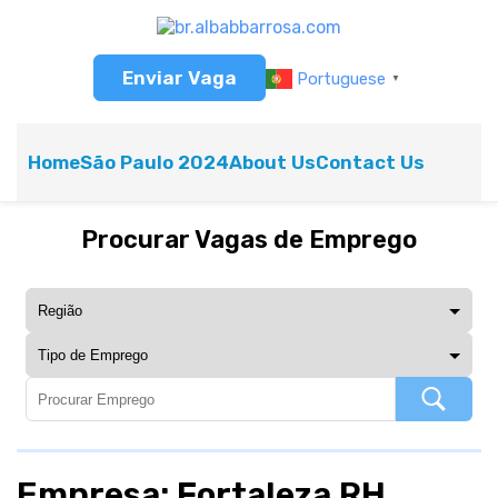
Enviar Vaga
Portuguese
▼
Home
São Paulo 2024
About Us
Contact Us
Procurar Vagas de Emprego
Empresa: Fortaleza RH